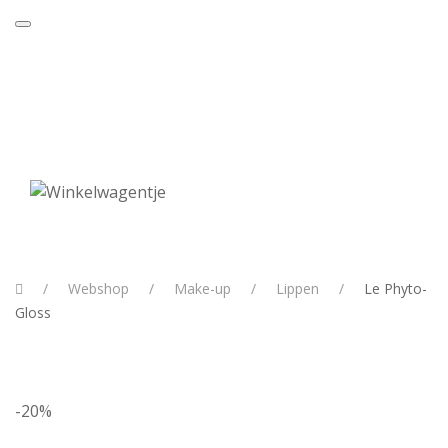
20% korting op Sisley en La Mer t.em. 31
Shop
augustus 2026.
hier
Webshop
Make-up
Lippen
Le Phyto-
Gloss
-20%