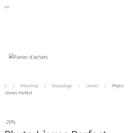
20% de réduction sur Sisley et la Mer
Achetez
jusqu'au 31 août 2026.
ici
Webshop
Maquillage
Lèvres
Phyto-
Lèvres Perfect
-20%