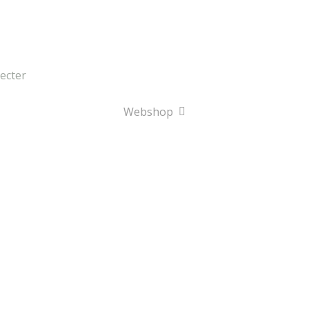
onday
Parfumeries Gutmann Waregem
: Terug open op 
oût 2026.
ecter
Webshop