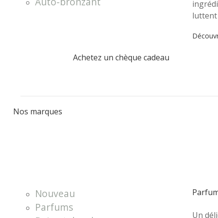
Auto-bronzant
ingrédi
luttent
Découvre
Achetez un chèque cadeau
Nos marques
Nouveau
Parfu
Parfums
Un dél