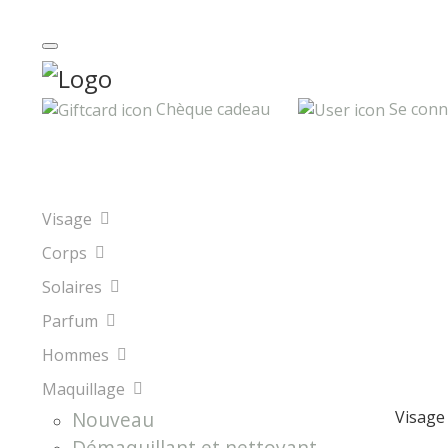
Parfumeries Gutmann Courtrai
: Terug open op m
20% de réduction sur Sisley et la Mer jusqu'au 31 a
Chèque cadeau
Se conn
Visage
Corps
Solaires
Parfum
Hommes
Maquillage
Nouveau
Visage
Démaquillant et nettoyant